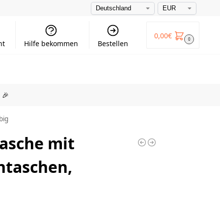
0,00
€
0
nt
Hilfe bekommen
Bestellen
🎉
big
asche mit
ntaschen,