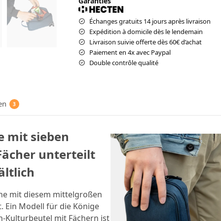
Garanties
Échanges gratuits 14 jours après livraison
Expédition à domicile dès le lendemain
Livraison suivie offerte dès 60€ d’achat
Paiement en 4x avec Paypal
Double contrôle qualité
en
3
e mit sieben
Fächer unterteilt
ältlich
ine mit diesem mittelgroßen
. Ein Modell für die Könige
n-Kulturbeutel mit Fächern ist