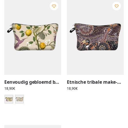
Eenvoudig gebloemd bucolisch make-up tasje
Etnische tribale make-up koffer, toekan en salamander
18,90
€
18,90
€