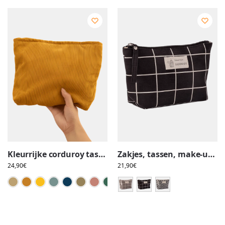
Kleurrijke corduroy tassen voor vrouwen, make-up, toiletartikelen
Zakjes, tassen, make-up, toiletartikelen, in stof met geometrisch patroon
24,90
€
21,90
€
Abrikoos
Bruin
Geel
Lichtgroen
Oceaanblauw
Olijfgroen
Roze
Smaragdgroen
Snoeproze