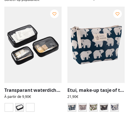
Transparant waterdicht make-up tasje, zwart
Etui, make-up tasje of toilettasje van stof met natuur- of diermotieven
À partir de
9,90
€
21,90
€