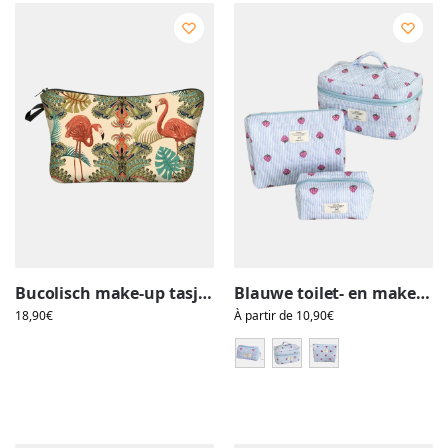
Bucolisch make-up tasje en etui met flamingo’s
Blauwe toilet- en make-uptas met strepen en aardbeienmotief voor dames
18,90
€
À partir de
10,90
€