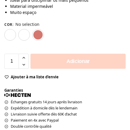
Ideal para disciplinar os mais pequenos
Material impermeável
Muito espaço
No selection
COR
:
Azul
Branco
Vermelho
Adicionar
Ajouter à ma liste d'envie
Garanties
Échanges gratuits 14 jours après livraison
Expédition à domicile dès le lendemain
Livraison suivie offerte dès 60€ d’achat
Paiement en 4x avec Paypal
Double contrôle qualité