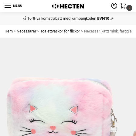
MENU
0
Få 10 % välkomstrabatt med kampanjkoden
BVN10
🎉
Hem
>
Necessärer
>
Toalettväskor för flickor
>
Necessär, kattsmink, färgglad,