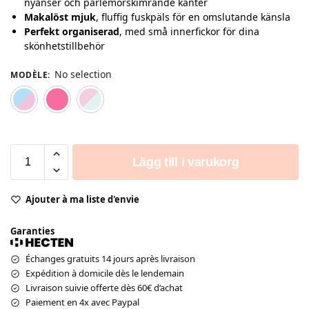
nyanser och pärlemorskimrande kanter
Makalöst mjuk
, fluffig fuskpäls för en omslutande känsla
Perfekt organiserad
, med små innerfickor för dina
skönhetstillbehör
No selection
MODÈLE
:
Modell 1
Modell 2
Modell 3
Lägg till i varukorg
Ajouter à ma liste d'envie
Garanties
Échanges gratuits 14 jours après livraison
Expédition à domicile dès le lendemain
Livraison suivie offerte dès 60€ d’achat
Paiement en 4x avec Paypal