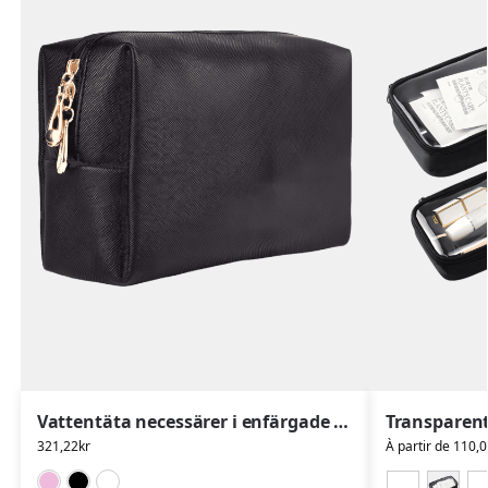
Vattentäta necessärer i enfärgade färger
321,22
kr
À partir de
110,0
Rose
Svart
Vit