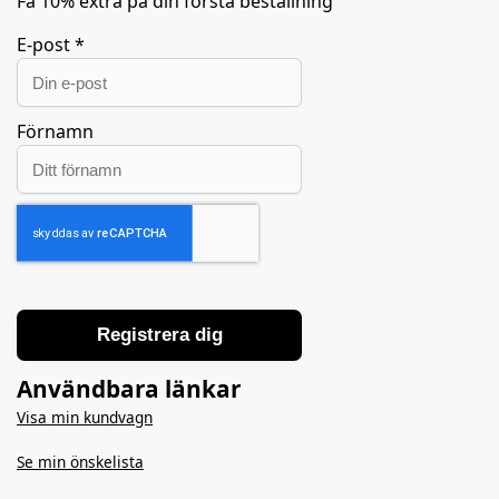
Få 10% extra på din första beställning
E-post
*
Förnamn
Registrera dig
Användbara länkar
Visa min
kundvagn
Se min önskelista