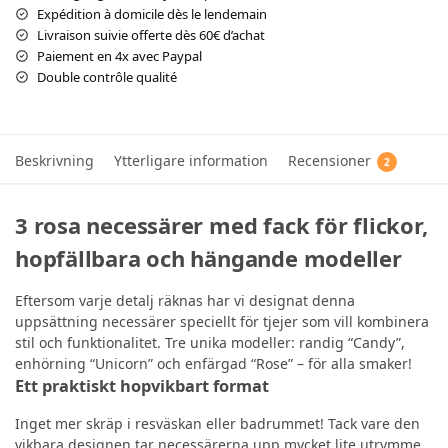
Expédition à domicile dès le lendemain
Livraison suivie offerte dès 60€ d’achat
Paiement en 4x avec Paypal
Double contrôle qualité
Beskrivning
Ytterligare information
Recensioner
2
3 rosa necessärer med fack för flickor,
hopfällbara och hängande modeller
Eftersom varje detalj räknas har vi designat denna
uppsättning necessärer speciellt för tjejer som vill kombinera
stil och funktionalitet. Tre unika modeller: randig “Candy”,
enhörning “Unicorn” och enfärgad “Rose” – för alla smaker!
Ett praktiskt hopvikbart format
Inget mer skräp i resväskan eller badrummet! Tack vare den
vikbara designen tar necessärerna upp mycket lite utrymme