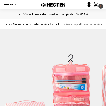
MENU
0
Få 10 % välkomstrabatt med kampanjkoden
BVN10
🎉
Hem
>
Necessärer
>
Toalettväskor för flickor
>
Rosa hopfällbara badväskor för