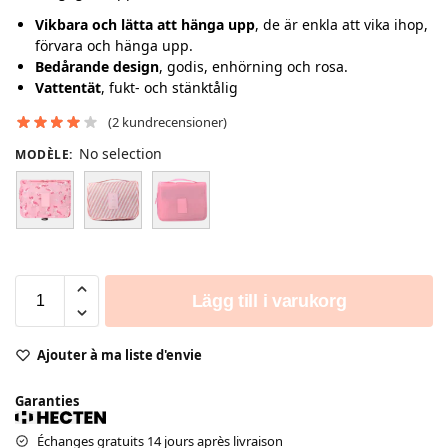
Vikbara och lätta att hänga upp
, de är enkla att vika ihop,
förvara och hänga upp.
Bedårande design
, godis, enhörning och rosa.
Vattentät
, fukt- och stänktålig
(
2
kundrecensioner)
No selection
MODÈLE
:
Lägg till i varukorg
Ajouter à ma liste d'envie
Garanties
Échanges gratuits 14 jours après livraison