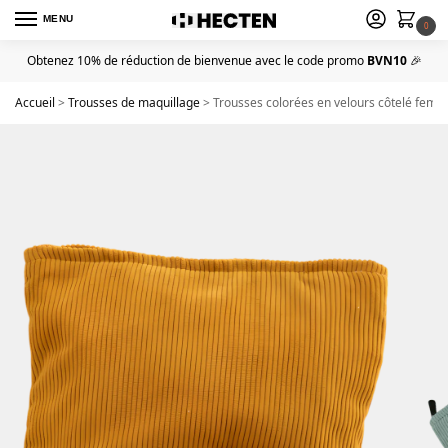
MENU
0
Obtenez 10% de réduction de bienvenue avec le code promo
BVN10
🎉
Accueil
>
Trousses de maquillage
>
Trousses colorées en velours côtelé femme