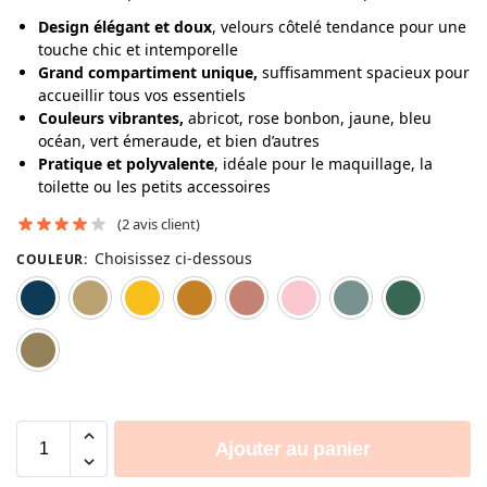
Design élégant et doux
, velours côtelé tendance pour une
touche chic et intemporelle
Grand compartiment unique,
suffisamment spacieux pour
accueillir tous vos essentiels
Couleurs vibrantes,
abricot, rose bonbon, jaune, bleu
océan, vert émeraude, et bien d’autres
Pratique et polyvalente
, idéale pour le maquillage, la
toilette ou les petits accessoires
(
2
avis client)
Choisissez ci-dessous
COULEUR
:
Bleu océan
Abricot
Jaune
Marron
Rose
Rose bonbon
Vert cl
Vert olive
Ajouter au panier