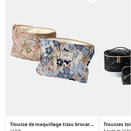
Trousse de maquillage tissu brocart florale bleue, rose
24,92
€
À partir de
24,92