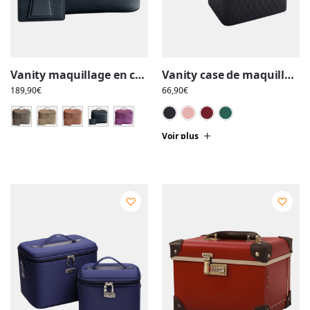
Vanity maquillage en cuir artisanal, colorée, pochettes et compartiments intérieurs
Vanity case de maquillage rigide complet multiple compartiment design embossé/matelassé avec miroir
189,90
€
66,90
€
Noir
Rose
Rouge
Vert
Voir plus