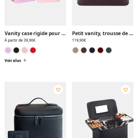
Vanity case rigide pour le maquillage, avec perles, motif nid d’abeille
Petit vanity, trousse de maquillage, cuir véritable et flanelle coton
À partir de
39,90
€
119,90
€
Pourpre
Noir
Rose
Rouge
Beige
Marron
Noir
Rou
Voir plus