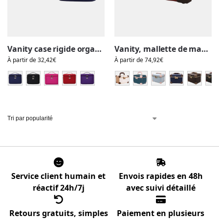
Vanity case rigide organisation, voyage, rangement, cosmétique, accessoires, compatible cadenas, homme, femme
Vanity, mallette de maquillage, coiffeuse portable avec miroir et cadenas code
À partir de
32,42
€
À partir de
74,92
€
Service client humain et
Envois rapides en 48h
réactif 24h/7j
avec suivi détaillé
Retours gratuits, simples
Paiement en plusieurs