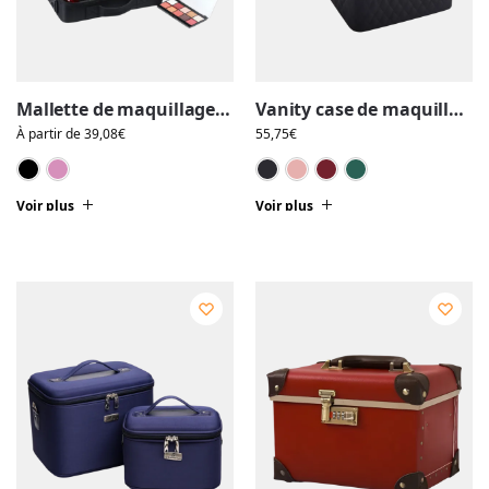
Mallette de maquillage professionnelle de transport, déplacement quotidien, compatible valise
Vanity case de maquillage rigide complet multiple compartiment design embossé/matelassé avec miroir
À partir de
39,08
€
55,75
€
Noir
Rose
Noir
Rose
Rouge
Vert
Voir plus
Voir plus