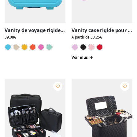
Vanity de voyage rigide pour femme avec poignée et sangle trolley
Vanity case rigide pour le maquillage, avec perles, motif nid d’abeille
39,08
€
À partir de
33,25
€
Bleu
Crème
Jaune
Orange
Rose
Vert
Pourpre
Noir
Rose
Rou
Voir plus