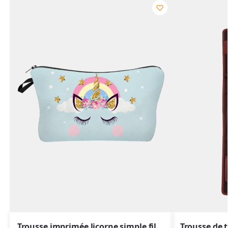
Trousse imprimée licorne simple fille de maquillage, toilette