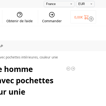
0,00
€
0
Obtenir de l’aide
Commander
🎉
c pochettes intérieures, couleur unie
tte homme
vec pochettes
ur unie