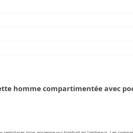
lette homme compartimentée avec poc
 pour remplacer mon ancienne qui tombait en lambeaux. Les compa