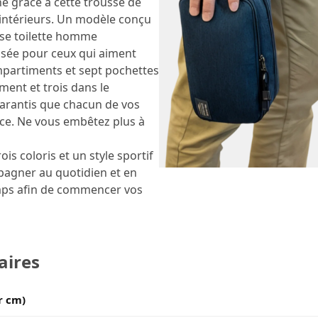
ne grâce à cette trousse de
intérieurs. Un modèle conçu
usse toilette homme
nsée pour ceux qui aiment
ompartiments et sept pochettes
ent et trois dans le
arantis que chacun de vos
ace. Ne vous embêtez plus à
is coloris et un style sportif
pagner au quotidien et en
emps afin de commencer vos
aires
r cm)