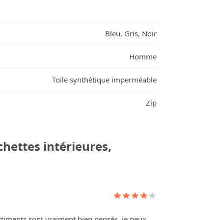
Bleu, Gris, Noir
Homme
Toile synthétique imperméable
Zip
hettes intérieures,
rtiments sont vraiment bien pensés, je peux