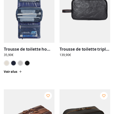
Trousse de toilette homme compacte, pliable, à suspendre avec multiple compartiments
Trousse de toilette triple compartiment en cuir, noir et rouge, avec pochettes et élastiques
35,90
€
139,90
€
Blanc cassé
Bleu marine
Gris
Noir
Voir plus