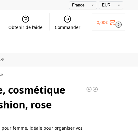
0,00
€
0
Obtenir de l’aide
Commander
🎉
se
te, cosmétique
shion, rose
n pour femme, idéale pour organiser vos